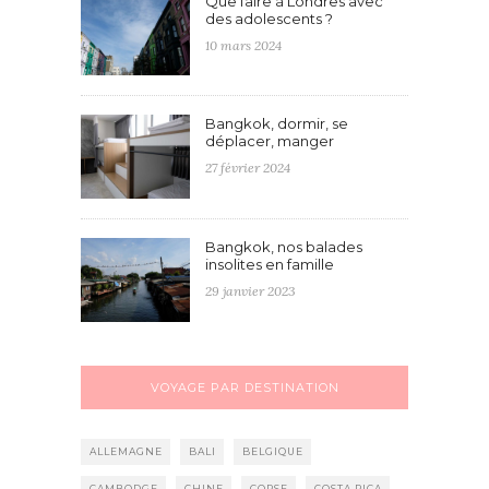
Que faire à Londres avec
des adolescents ?
10 mars 2024
Bangkok, dormir, se
déplacer, manger
27 février 2024
Bangkok, nos balades
insolites en famille
29 janvier 2023
VOYAGE PAR DESTINATION
ALLEMAGNE
BALI
BELGIQUE
CAMBODGE
CHINE
CORSE
COSTA RICA