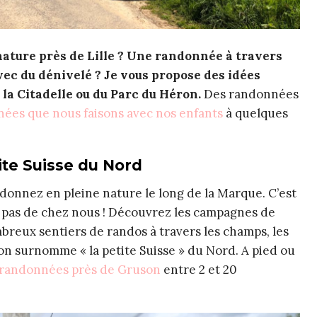
ature près de Lille ? Une randonnée à travers
avec du dénivelé ? Je vous propose des idées
 la Citadelle ou du Parc du Héron.
Des randonnées
ées que nous faisons avec nos enfants
à quelques
ite Suisse du Nord
ndonnez en pleine nature le long de la Marque. C’est
 pas de chez nous ! Découvrez les campagnes de
breux sentiers de randos à travers les champs, les
u’on surnomme « la petite Suisse » du Nord. A pied ou
e randonnées près de Gruson
entre 2 et 20