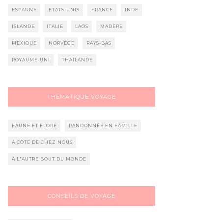
ESPAGNE
ETATS-UNIS
FRANCE
INDE
ISLANDE
ITALIE
LAOS
MADÈRE
MEXIQUE
NORVÈGE
PAYS-BAS
ROYAUME-UNI
THAÏLANDE
THÉMATIQUE VOYAGE
FAUNE ET FLORE
RANDONNÉE EN FAMILLE
À CÔTÉ DE CHEZ NOUS
À L'AUTRE BOUT DU MONDE
CONSEILS DE VOYAGE